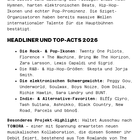
Hymnen, harten elektronischen Beats, Hip-Hop-
Ikonen und echter Pop-Prominenz. Die Sziget-
Organisatoren haben bereits massive Wellen
internationaler Talente für die Hauptbühnen
bestätigt.
HEADLINER UND TOP-ACTS 2026
Die Rock- & Pop-Ikonen
: Twenty One Pilots,
Florence + The Machine, Bring Me The Horizon,
Zara Larsson, Lewis Capaldi und Sigrid.
Die R&B- & Hip-Hop-Größen: Skepta und Jorja
Smith.
Die elektronischen Schwergewichte:
Peggy Gou,
Underworld, Soulwax, Boys Noize, Dom Dolla,
Richie Hawtin, Sara Landry und BUNT.
Indie- & Alternative-Favoriten:
Biffy Clyro,
Tash Sultana, Ashnikko, Black Country, New
Road, Parcels und bbno$.
Besonderes Projekt-Highlight:
Haltet Ausschau nach
TOMORA
– einer mit Spannung erwarteten neuen
musikalischen Kollaboration, die diesen Sommer ihr
Debüt feiert, bestehend aus Tom Rowlands von The