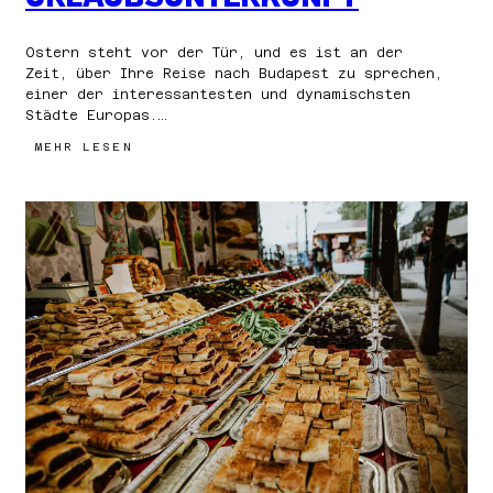
Ostern steht vor der Tür, und es ist an der
Zeit, über Ihre Reise nach Budapest zu sprechen,
einer der interessantesten und dynamischsten
Städte Europas.…
:
MEHR LESEN
HOSTEL
IN
BUDAPEST
WÄHREND
DER
OSTERWOCHE:
MAVERICK
LODGES
IST
DIE
PERFEKTE
URLAUBSUNTERKUNFT