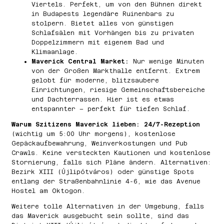
Viertels. Perfekt, um von den Bühnen direkt
in Budapests legendäre Ruinenbars zu
stolpern. Bietet alles von günstigen
Schlafsälen mit Vorhängen bis zu privaten
Doppelzimmern mit eigenem Bad und
Klimaanlage.
Maverick Central Market:
Nur wenige Minuten
von der Großen Markthalle entfernt. Extrem
gelobt für moderne, blitzsaubere
Einrichtungen, riesige Gemeinschaftsbereiche
und Dachterrassen. Hier ist es etwas
entspannter – perfekt für tiefen Schlaf.
Warum Szitizens Maverick lieben: 24/7-Rezeption
(wichtig um 5:00 Uhr morgens), kostenlose
Gepäckaufbewahrung, Weinverkostungen und Pub
Crawls. Keine versteckten Kautionen und kostenlose
Stornierung, falls sich Pläne ändern. Alternativen:
Bezirk XIII (Újlipótváros) oder günstige Spots
entlang der Straßenbahnlinie 4-6, wie das Avenue
Hostel am Oktogon.
Weitere tolle Alternativen in der Umgebung, falls
das Maverick ausgebucht sein sollte, sind das