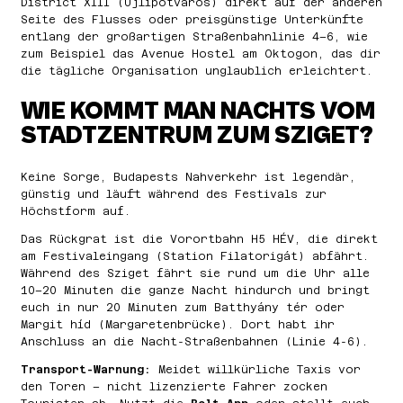
District XIII (Újlipótváros) direkt auf der anderen
Seite des Flusses oder preisgünstige Unterkünfte
entlang der großartigen Straßenbahnlinie 4–6, wie
zum Beispiel das Avenue Hostel am Oktogon, das dir
die tägliche Organisation unglaublich erleichtert.
WIE KOMMT MAN NACHTS VOM
STADTZENTRUM ZUM SZIGET?
Keine Sorge, Budapests Nahverkehr ist legendär,
günstig und läuft während des Festivals zur
Höchstform auf.
Das Rückgrat ist die Vorortbahn H5 HÉV, die direkt
am Festivaleingang (Station Filatorigát) abfährt.
Während des Sziget fährt sie rund um die Uhr alle
10–20 Minuten die ganze Nacht hindurch und bringt
euch in nur 20 Minuten zum Batthyány tér oder
Margit híd (Margaretenbrücke). Dort habt ihr
Anschluss an die Nacht-Straßenbahnen (Linie 4-6).
Transport-Warnung:
Meidet willkürliche Taxis vor
den Toren – nicht lizenzierte Fahrer zocken