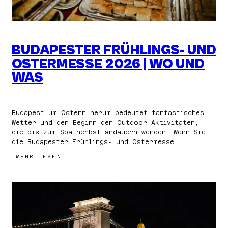
BUDAPESTER FRÜHLINGS- UND
OSTERMESSE 2026 | WO UND
WAS
Budapest um Ostern herum bedeutet fantastisches
Wetter und den Beginn der Outdoor-Aktivitäten,
die bis zum Spätherbst andauern werden. Wenn Sie
die Budapester Frühlings- und Ostermesse…
:
MEHR LESEN
BUDAPESTER
FRÜHLINGS-
UND
OSTERMESSE
2026
|
WO
UND