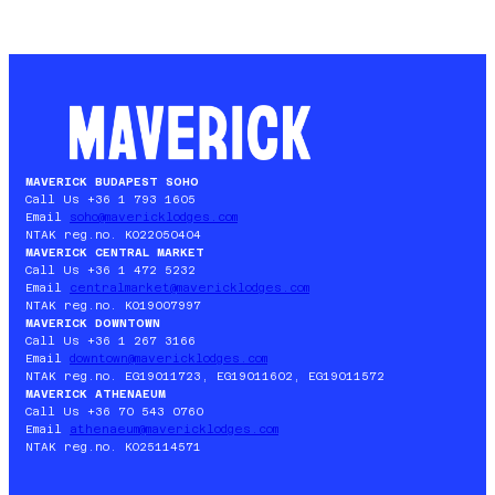
FEIERN
SIE
DEN
VALENTINSTAG
IN
BUDAPEST
2026
MAVERICK BUDAPEST SOHO
Call Us +36 1 793 1605
Email
soho@mavericklodges.com
NTAK reg.no. KO22050404
MAVERICK CENTRAL MARKET
Call Us +36 1 472 5232
Email
centralmarket@mavericklodges.com
NTAK reg.no. KO19007997
MAVERICK DOWNTOWN
Call Us +36 1 267 3166
Email
downtown@mavericklodges.com
NTAK reg.no. EG19011723, EG19011602, EG19011572
MAVERICK ATHENAEUM
Call Us +36 70 543 0760
Email
athenaeum@mavericklodges.com
NTAK reg.no. KO25114571