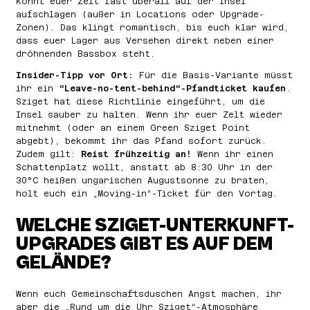
könnt euer Zelt fast überall auf der Insel
aufschlagen (außer in Locations oder Upgrade-
Zonen). Das klingt romantisch, bis euch klar wird,
dass euer Lager aus Versehen direkt neben einer
dröhnenden Bassbox steht.
Insider-Tipp vor Ort:
Für die Basis-Variante müsst
ihr ein
“Leave-no-tent-behind“-Pfandticket kaufen
.
Sziget hat diese Richtlinie eingeführt, um die
Insel sauber zu halten. Wenn ihr euer Zelt wieder
mitnehmt (oder an einem Green Sziget Point
abgebt), bekommt ihr das Pfand sofort zurück.
Zudem gilt:
Reist frühzeitig an!
Wenn ihr einen
Schattenplatz wollt, anstatt ab 8:30 Uhr in der
30°C heißen ungarischen Augustsonne zu braten,
holt euch ein „Moving-in“-Ticket für den Vortag.
WELCHE SZIGET-UNTERKUNFT-
UPGRADES GIBT ES AUF DEM
GELÄNDE?
Wenn euch Gemeinschaftsduschen Angst machen, ihr
aber die „Rund um die Uhr Sziget“-Atmosphäre