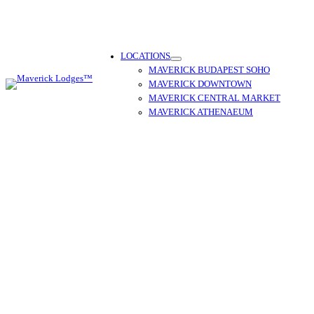
Aller
au
contenu
LOCATIONS
MAVERICK BUDAPEST SOHO
MAVERICK DOWNTOWN
MAVERICK CENTRAL MARKET
MAVERICK ATHENAEUM