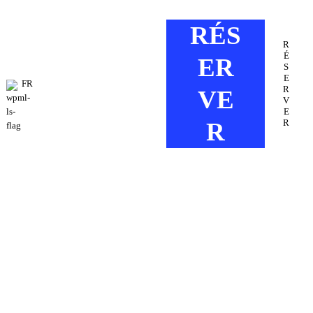
RÉS
R
É
ER
S
E
FR
R
VE
V
E
R
R