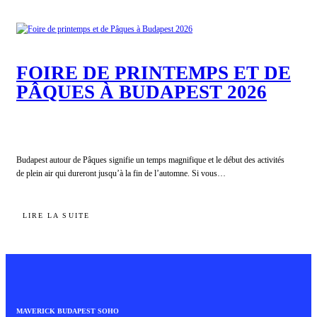
LA
SEMAINE
DE
PÂQUES
À
BUDAPEST,
FOIRE DE PRINTEMPS ET DE
L’AUBERGE
PÂQUES À BUDAPEST 2026
MAVERICK
LODGES
EST
L’HÉBERGEMENT
IDÉAL
POUR
VOS
Budapest autour de Pâques signifie un temps magnifique et le début des activités
VACANCES
de plein air qui dureront jusqu’à la fin de l’automne. Si vous…
:
LIRE LA SUITE
FOIRE
DE
PRINTEMPS
ET
DE
PÂQUES
À
BUDAPEST
MAVERICK BUDAPEST SOHO
2026