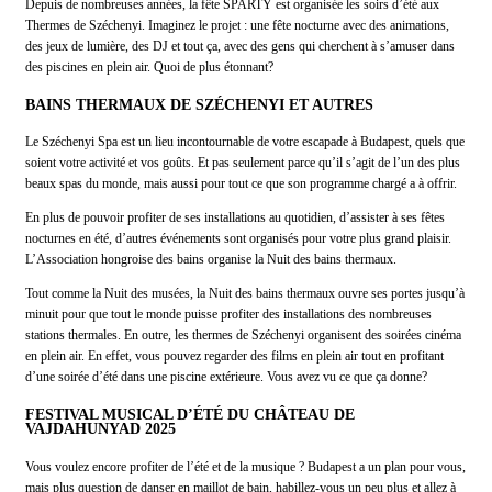
Depuis de nombreuses années, la fête SPARTY est organisée les soirs d’été aux
Thermes de Széchenyi. Imaginez le projet : une fête nocturne avec des animations,
des jeux de lumière, des DJ et tout ça, avec des gens qui cherchent à s’amuser dans
des piscines en plein air. Quoi de plus étonnant?
BAINS THERMAUX DE SZÉCHENYI ET AUTRES
Le Széchenyi Spa est un lieu incontournable de votre escapade à Budapest, quels que
soient votre activité et vos goûts. Et pas seulement parce qu’il s’agit de l’un des plus
beaux spas du monde, mais aussi pour tout ce que son programme chargé a à offrir.
En plus de pouvoir profiter de ses installations au quotidien, d’assister à ses fêtes
nocturnes en été, d’autres événements sont organisés pour votre plus grand plaisir.
L’Association hongroise des bains organise la Nuit des bains thermaux.
Tout comme la Nuit des musées, la Nuit des bains thermaux ouvre ses portes jusqu’à
minuit pour que tout le monde puisse profiter des installations des nombreuses
stations thermales. En outre, les thermes de Széchenyi organisent des soirées cinéma
en plein air. En effet, vous pouvez regarder des films en plein air tout en profitant
d’une soirée d’été dans une piscine extérieure. Vous avez vu ce que ça donne?
FESTIVAL MUSICAL D’ÉTÉ DU CHÂTEAU DE
VAJDAHUNYAD 2025
Vous voulez encore profiter de l’été et de la musique ? Budapest a un plan pour vous,
mais plus question de danser en maillot de bain, habillez-vous un peu plus et allez à