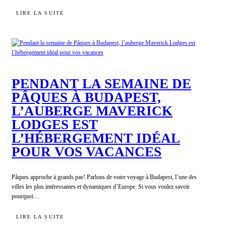
:
LIRE LA SUITE
GUIDE
DU
SZIGET
FESTIVAL
2026
:
INFOS
&
PENDANT LA SEMAINE DE
HÉBERGEMENTS
PÂQUES À BUDAPEST,
L’AUBERGE MAVERICK
LODGES EST
L’HÉBERGEMENT IDÉAL
POUR VOS VACANCES
Pâques approche à grands pas! Parlons de votre voyage à Budapest, l’une des
villes les plus intéressantes et dynamiques d’Europe. Si vous voulez savoir
pourquoi…
:
LIRE LA SUITE
PENDANT