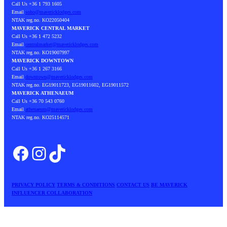
Call Us +36 1 793 1605
Email
soho@mavericklodges.com
NTAK reg.no. KO22050404
MAVERICK CENTRAL MARKET
Call Us +36 1 472 5232
Email
centralmarket@mavericklodges.com
NTAK reg.no. KO19007997
MAVERICK DOWNTOWN
Call Us +36 1 267 3166
Email
downtown@mavericklodges.com
NTAK reg.no. EG19011723, EG19011602, EG19011572
MAVERICK ATHENAEUM
Call Us +36 70 543 0760
Email
athenaeum@mavericklodges.com
NTAK reg.no. KO25114571
Facebook
Instagram
TikTok
PRIVACY POLICY
TERMS & CONDITIONS
CONTACT US
BE MAVERICK
INFLUENCER COLLABORATION