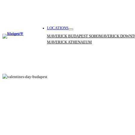
Vai
al
contenuto
LOCATIONS
MAVERICK BUDAPEST SOHO
MAVERICK DOWN
MAVERICK ATHENAEUM