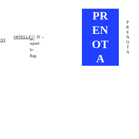
PR
P
EN
R
E
N
OSTELLI
IT
OT
EST
O
T
A
A