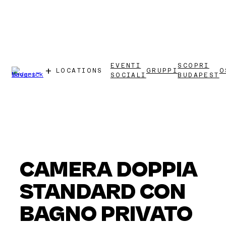
Vai
al
contenuto
EVENTI
SCOPRI
LOCATIONS
GRUPPI
O
SOCIALI
BUDAPEST
MAVERICK BUDAPEST SOHO
MAVERICK DOWNTOWN
MAVERICK CENTRAL MARKET
MAVERICK ATHENAEUM
CAMERA DOPPIA
STANDARD CON
BAGNO PRIVATO