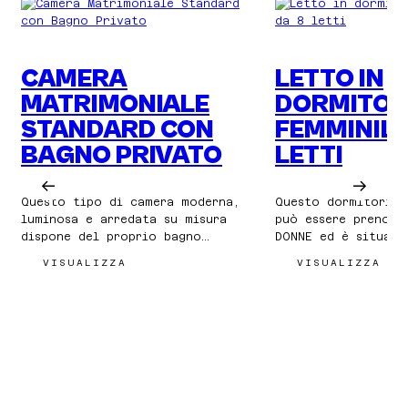
CAMERA
LETTO IN
MATRIMONIALE
DORMITOR
STANDARD CON
FEMMINILE
BAGNO PRIVATO
LETTI
Questo tipo di camera moderna,
Questo dormitorio 
luminosa e arredata su misura
può essere prenota
dispone del proprio bagno
DONNE ed è situato
privato con asciugacapelli, un
separato dedicato 
:
:
VISUALIZZA
VISUALIZZA
grande letto matrimoniale con
una grande stanza 
CAMERA
LET
biancheria da letto
condizionata, comp
MATRIMONIALE
IN
confortevole, grandi cuscini,
STANDARD
per dormire person
DOR
CON
FEM
asciugamani morbidi, TV via
includono luci da 
BAGNO
DA
cavo e aria condizionata che
tende oscuranti e 
PRIVATO
8
gli ospiti possono regolare. È
elettriche doppie 
LET
possibile aggiungere un letto
offrendo privacy e
extra su richiesta. Tutte le
alle ospiti. Grand