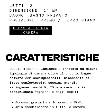
LETTI: 2
DIMENSIONE: 14 M²
BAGNO: BAGNO PRIVATO
POSIZIONE: PRIMO / TERZO PIANO
PRENOTA QUESTA
CAMERA
CARATTERISTICHE
Questa moderna,
luminosa
e
arredata su misura
tipologia di camera offre il proprio
bagno
privato
con
asciugacapelli
,
biancheria da
letto confortevole
,
cuscini grandi,
asciugamani morbidi
,
TV via cavo
e
aria
condizionata
regolabile dagli ospiti.
Accesso gratuito a Internet e Wi-Fi
Aria condizionata in tutte le camere