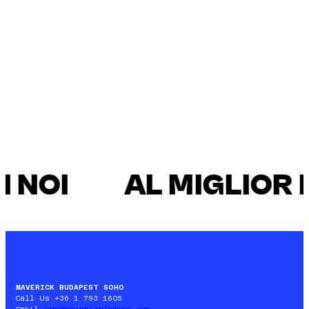
camere private si trovano…
integrati sono…
 NOI
AL MIGLIOR 
MAVERICK BUDAPEST SOHO
Call Us +36 1 793 1605
Email
soho@mavericklodges.com