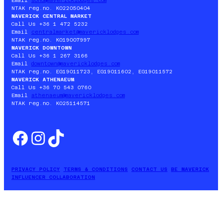
NTAK reg.no. KO22050404
MAVERICK CENTRAL MARKET
Call Us +36 1 472 5232
Email
centralmarket@mavericklodges.com
NTAK reg.no. KO19007997
MAVERICK DOWNTOWN
Call Us +36 1 267 3166
Email
downtown@mavericklodges.com
NTAK reg.no. EG19011723, EG19011602, EG19011572
MAVERICK ATHENAEUM
Call Us +36 70 543 0760
Email
athenaeum@mavericklodges.com
NTAK reg.no. KO25114571
Facebook
Instagram
TikTok
PRIVACY POLICY
TERMS & CONDITIONS
CONTACT US
BE MAVERICK
INFLUENCER COLLABORATION