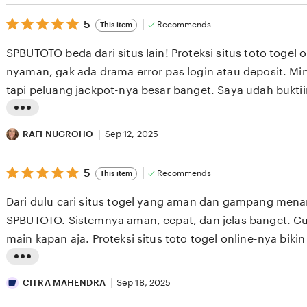
i
s
e
5
t
5
Recommends
This item
out
w
i
of
SPBUTOTO beda dari situs lain! Proteksi situs toto togel o
5
b
n
stars
nyaman, gak ada drama error pas login atau deposit. Mi
y
g
tapi peluang jackpot-nya besar banget. Saya udah buktiin 
G
r
menang banyak!
A
e
L
L
v
i
RAFI NUGROHO
Sep 12, 2025
A
i
s
N
e
5
t
5
Recommends
This item
out
G
w
i
of
Dari dulu cari situs togel yang aman dan gampang mena
5
W
b
n
stars
SPBUTOTO. Sistemnya aman, cepat, dan jelas banget. Cu
I
y
g
main kapan aja. Proteksi situs toto togel online-nya biki
R
M
r
sering profit!
A
E
e
L
N
I
v
i
CITRA MAHENDRA
Sep 18, 2025
A
S
i
s