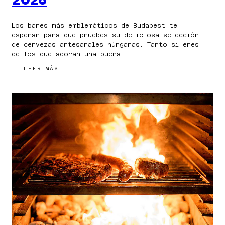
2026
Los bares más emblemáticos de Budapest te
esperan para que pruebes su deliciosa selección
de cervezas artesanales húngaras. Tanto si eres
de los que adoran una buena…
:
LEER MÁS
LA
MEJOR
CERVEZA
ARTESANAL
EN
BUDAPEST
2026