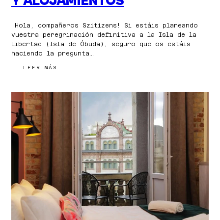
Y ALOJAMIENTOS
¡Hola, compañeros Szitizens! Si estáis planeando
vuestra peregrinación definitiva a la Isla de la
Libertad (Isla de Óbuda), seguro que os estáis
haciendo la pregunta…
:
LEER MÁS
GUÍA
DEL
SZIGET
FESTIVAL
2026:
TODA
LA
INFORMACIÓN
Y
ALOJAMIENTOS