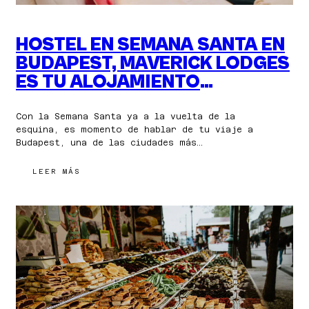
HOSTEL EN SEMANA SANTA EN
BUDAPEST, MAVERICK LODGES
ES TU ALOJAMIENTO
PERFECTO PARA LAS
VACACIONES
Con la Semana Santa ya a la vuelta de la
esquina, es momento de hablar de tu viaje a
Budapest, una de las ciudades más…
:
LEER MÁS
HOSTEL
EN
SEMANA
SANTA
EN
BUDAPEST,
MAVERICK
LODGES
ES
TU
ALOJAMIENTO
PERFECTO